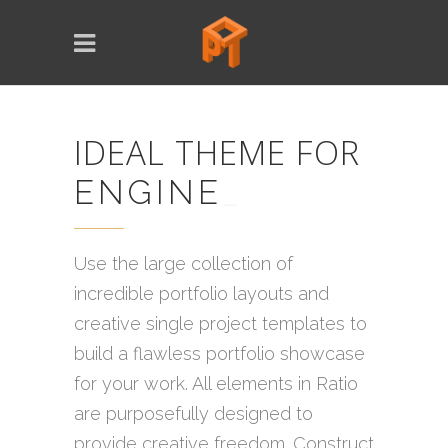
IDEAL THEME FOR
ENGINEERS
_
Use the large collection of
incredible portfolio layouts and
creative single project templates to
build a flawless portfolio showcase
for your work. All elements in Ratio
are purposefully designed to
provide creative freedom. Construct