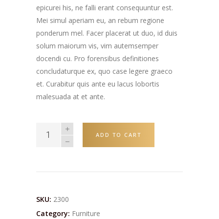
epicurei his, ne falli erant consequuntur est.
Mei simul aperiam eu, an rebum regione
ponderum mel. Facer placerat ut duo, id duis
solum maiorum vis, vim autemsemper
docendi cu. Pro forensibus definitiones
concludaturque ex, quo case legere graeco
et. Curabitur quis ante eu lacus lobortis
malesuada at et ante.
ADD TO CART
SKU:
2300
Category:
Furniture