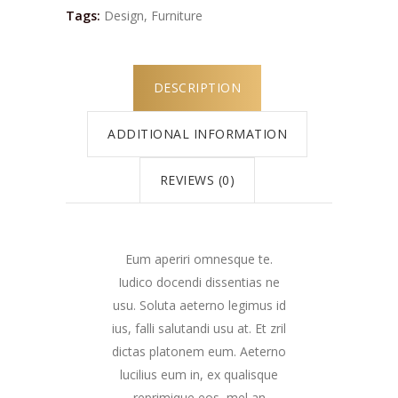
Tags:
Design
,
Furniture
DESCRIPTION
ADDITIONAL INFORMATION
REVIEWS (0)
Eum aperiri omnesque te.
Iudico docendi dissentias ne
usu. Soluta aeterno legimus id
ius, falli salutandi usu at. Et zril
dictas platonem eum. Aeterno
lucilius eum in, ex qualisque
reprimique eos, mel an